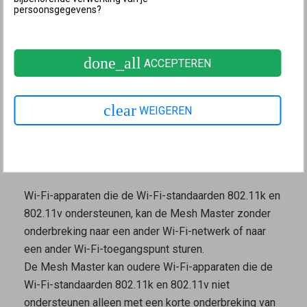
persoonsgegevens?
sturen. Dit is niet mogelijk als in de
Mesh Master
verschillende namen zijn ingesteld voor het 2,4 GHz-
en 5 GHz-Wi-Fi-netwerk of als de andere FRITZ!-
done_all
ACCEPTEREN
apparaten niet goed in het Mesh-netwerk zijn
opgenomen. In dit geval moet je het
Wi-Fi-netwerk
van de
Mesh Master
optimaliseren
.
clear
WEIGEREN
De Wi-Fi-apparaten moeten de standaarden 802.11k
en 802.11v ondersteunen, zodat de
Mesh Master
ze
kan aansturen.
Wi-Fi-apparaten die de Wi-Fi-standaarden 802.11k en
802.11v ondersteunen, kan de
Mesh Master
zonder
onderbreking naar een ander Wi-Fi-netwerk of naar
een ander Wi-Fi-toegangspunt sturen.
De
Mesh Master
kan oudere Wi-Fi-apparaten die de
Wi-Fi-standaarden 802.11k en 802.11v niet
ondersteunen alleen met een korte onderbreking van