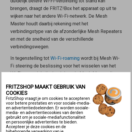
duidelijk betere Wi-Fi-verbinding tot stand kan
brengen, draagt de FRITZ!Box het apparaat op uit te
wijken naar het andere Wi-Fi-netwerk. De
Mesh
Master
houdt daarbij rekening met het
verbindingstype van de afzonderlijke
Mesh Repeaters
en met de snelheid van de verschillende
verbindingswegen.
In tegenstelling tot
Wi-Fi-roaming
wordt bij Mesh Wi-
Fi steering de beslissing voor het wisselen van het
Wi-Fi-netwerk beïnvloed door de
Mesh Master
die
het Wi-Fi-apparaat een wisselverzoek stuurt. De
FRITZSHOP MAAKT GEBRUIK VAN
beslissing om te wisselen ligt echter bij het Wi-Fi-
COOKIES
apparaat zelf.
FritzShop vraagt je om cookies te accepteren
voor betere prestaties en voor sociale-media-
Voorwaarden voor Mesh Wi-Fi steering
en advertentiedoeleinden. Er worden sociale-
media- en advertentiecookies van derden
De
Mesh Master
is in de fabrieksinstellingen zo
gebruikt om je sociale-mediafunctionaliteit
en persoonlijke advertenties te bieden.
ingesteld dat hij Wi-Fi-apparaten naar het andere Wi-
Accepteer je deze cookies en de
bijbehorende verwerking van je
Fi-netwerk of naar een ander Wi-Fi-toegangspunt kan