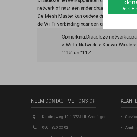
Draadloze netwerkapparaten die de Wi-Fi-sta
don
netwerk of naar een ander draadloos toegangsp
ACCE
De
Mesh Master
kan oudere draadloze netwerk
de Wi-Fi-verbinding naar een ander Wi-Fi-netw
Opmerking:
Draadloze netwerkappar
> Wi-Fi Network > Known Wireless
"11k" en "11v".
NEEM CONTACT MET ONS OP
KLANT
Koldingweg 19-1 9723 HL Groningen
Servic
050 - 820 00 02
Aanbie