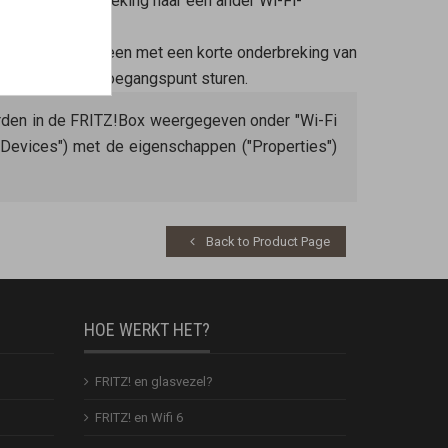
zonder onderbreking naar een ander Wi-Fi-
dersteunen, alleen met een korte onderbreking van
nder draadloos toegangspunt sturen.
rden in de FRITZ!Box weergegeven onder "Wi-Fi
Devices") met de eigenschappen ("Properties")
Back to Product Page
HOE WERKT HET?
FRITZ! en glasvezel?
FRITZ! en Wifi 6