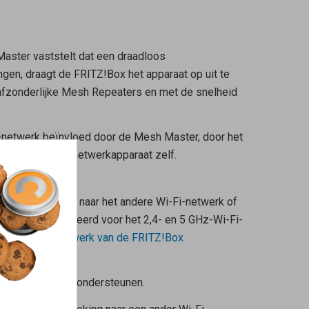
Master
vaststelt dat een draadloos
gen, draagt de FRITZ!Box het apparaat op uit te
afzonderlijke
Mesh Repeaters
en met de snelheid
i-netwerk beïnvloed door de
Mesh Master
, door het
 het draadloze netwerkapparaat zelf.
twerkapparaten naar het andere Wi-Fi-netwerk of
 zijn geconfigureerd voor het 2,4- en 5 GHz-Wi-Fi-
je het
Wi-Fi-netwerk van de FRITZ!Box
.11k en 802.11v ondersteunen.