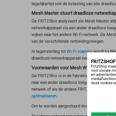
tegelijkertijd ook de belasting van alle draad
Mesh Master stuurt draadloze netwerkapp
De FRITZ!Box analyseert als
Mesh Master
alt
netwerkapparaat via een ander draadloos toegan
wijken naar het andere Wi-Fi-netwerk. De
Mesh
van de verschillende verbindingswegen.
In tegenstelling tot
Wi-Fi-roaming
wordt bij Me
draadloze netwerkapparaat een aanvraag te stu
FRITZSHOP
FritzShop vraag
Voorwaarden voor Mesh Wi-Fi steering
voor sociale-m
en advertentie
De FRITZ!Box is in de fabrieksinstellingen zo
mediafunctional
naar een ander draadloos toegangspunt kan stur
deze cookies e
netwerk of als de andere FRITZ!-apparaten niet
optimaliseren
.
Om te worden aangestuurd door de
Mesh Mast