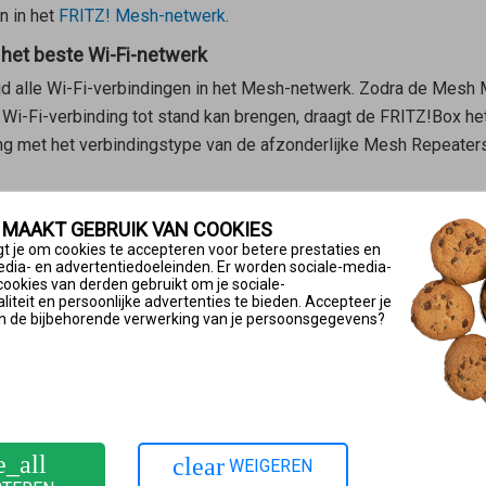
n in het
FRITZ! Mesh-netwerk
.
 het beste Wi-Fi-netwerk
ijd alle Wi-Fi-verbindingen in het Mesh-netwerk. Zodra de
Mesh 
Wi-Fi-verbinding tot stand kan brengen, draagt de FRITZ!Box het 
ng met het verbindingstype van de afzonderlijke
Mesh Repeater
sh Wi-Fi steering de beslissing voor het wisselen van het Wi-F
 MAAKT GEBRUIK VAN COOKIES
lissing om te wisselen ligt echter bij het Wi-Fi-apparaat zelf.
t je om cookies te accepteren voor betere prestaties en
edia- en advertentiedoeleinden. Er worden sociale-media-
cookies van derden gebruikt om je sociale-
iteit en persoonlijke advertenties te bieden. Accepteer je
 ingesteld, dat de FRITZ!Box als
Mesh Master
Wi-Fi-apparaten na
n de bijbehorende verwerking van je persoonsgegevens?
jk als in de FRITZ!Box verschillende namen zijn ingesteld voor h
-netwerk zijn opgenomen. In dit geval moet je het
Wi-Fi-netwer
2.11k en 802.11v ondersteunen, zodat de
Mesh Master
ze kan a
.11k en 802.11v ondersteunen, kan de
Mesh Master
zonder onder
e_all
clear
WEIGEREN