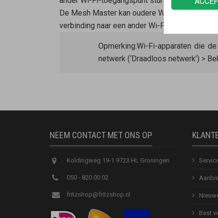
ander Wi-Fi-toegangspunt sturen.
ACCE
De
Mesh Master
kan oudere Wi-Fi-apparaten d
verbinding naar een ander Wi-Fi-netwerk sture
Opmerking:
Wi-Fi-apparaten die d
netwerk (‘Draadloos netwerk’) > Be
NEEM CONTACT MET ONS OP
KLANT
Koldingweg 19-1 9723 HL Groningen
Servic
050 - 820 00 02
Aanbie
fritzshop@fritzshop.nl
Nieuwe
Best v