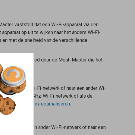
Master
vaststelt dat een Wi-Fi-apparaat via een
apparaat op uit te wijken naar het andere Wi-Fi-
s
en met de snelheid van de verschillende
i-netwerk beïnvloed door de
Mesh Master
die het
ar het andere Wi-Fi-netwerk of naar een ander Wi-
et 2,4 GHz- en 5 GHz-Wi-Fi-netwerk of als de
k van de FRITZ!Box optimaliseren
.
ansturen.
breking naar een ander Wi-Fi-netwerk of naar een