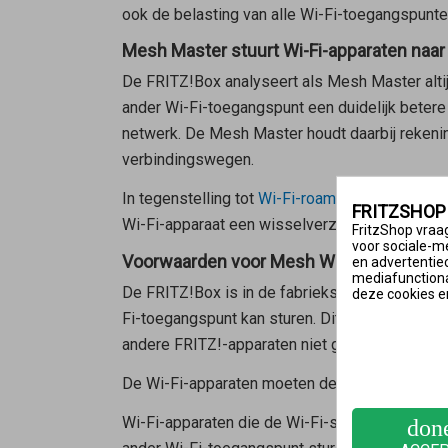
ook de belasting van alle Wi-Fi-toegangspunte
Mesh Master stuurt Wi-Fi-apparaten naar
De FRITZ!Box analyseert als
Mesh Master
alt
ander Wi-Fi-toegangspunt een duidelijk betere 
netwerk. De
Mesh Master
houdt daarbij rekeni
verbindingswegen.
In tegenstelling tot
Wi-Fi-roaming
wordt bij Me
FRITZSHOP
Wi-Fi-apparaat een wisselverzoek stuurt. De bes
FritzShop vraag
voor sociale-m
Voorwaarden voor Mesh Wi-Fi steering
en advertentie
mediafunctional
De FRITZ!Box is in de fabrieksinstellingen zo
deze cookies e
Fi-toegangspunt kan sturen. Dit is niet mogeli
andere FRITZ!-apparaten niet goed in het Mesh
De Wi-Fi-apparaten moeten de standaarden 80
Wi-Fi-apparaten die de Wi-Fi-standaarden 802
don