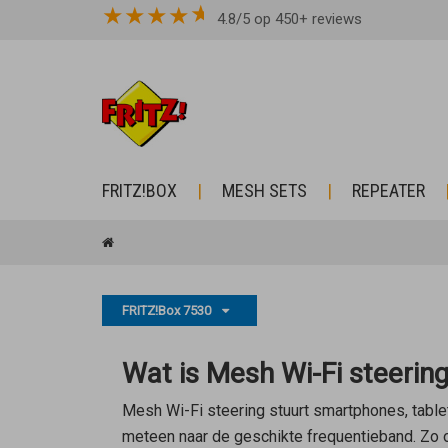
★
★
★
★
4.8/5 op 450+ reviews
FRITZ!BOX
MESH SETS
REPEATER
FRITZ!Box 7530
Wat is Mesh Wi-Fi steerin
Mesh Wi-Fi steering stuurt smartphones, tabl
meteen naar de geschikte frequentieband. Zo op