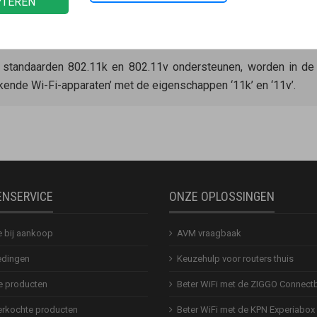
PTEREN
ie de Wi-Fi-standaarden 802.11k en 802.11v niet ondersteunen a
n. De
Mesh Master
kan deze apparaten niet naar een ander Wi-Fi
e standaarden 802.11k en 802.11v ondersteunen, worden in de
kende Wi-Fi-apparaten’ met de eigenschappen ‘11k’ en ‘11v’.
ENSERVICE
ONZE OPLOSSINGEN
e bij aankoop
AVM vraagbaak
dingen
Keuzehulp voor routers thuis
 producten
Beter WiFi met de ZIGGO Connect
erkochte producten
Beter WiFi met de KPN Experiabox