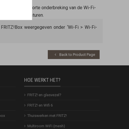
lleen met een korte onderbreking van de Wi-Fi-
-toegangspunt sturen.
 FRITZ!Box weergegeven onder ‘Wi-Fi > Wi-Fi-
Back to Product Page
HOE WERKT HET?
FRITZ! en glasvezel?
FRITZ! en Wifi 6
box
Thuiswerken met FRITZ!
Multiroom WiFi (mesh)