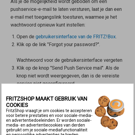
Als je de mogelijkheid wordt geboden om een
pushservice-e-mail te laten versturen, laat je dan een
e-mail met toegangslink toesturen, waarmee je het
wachtwoord opnieuw kunt instellen:
Open de
gebruikersinterface van de FRITZ!Box
.
Klik op de link "Forgot your password?".
Wachtwoord voor de gebruikersinterface vergeten
Klik op de knop "Send Push Service mail". Als de
knop niet wordt weergegeven, dan is de vereiste
service niet geconfigureerd.
Haal de e-mail op met het apparaat waarmee je de
FRITZSHOP MAAKT GEBRUIK VAN
push-service-e-mail hebt aangevraagd en volg de
COOKIES
aanwijzingen in de e-mail. Als je geen e-mail hebt
FritzShop vraagt je om cookies te accepteren
ontvangen, dan zijn óf de e-mailaccountgegevens
voor betere prestaties en voor sociale-media-
en advertentiedoeleinden. Er worden sociale-
onjuist ingevoerd óf de FRITZ!Box heeft geen
media- en advertentiecookies van derden
gebruikt om je sociale-mediafunctionaliteit
internetverbinding.
en persoonlijke advertenties te bieden.