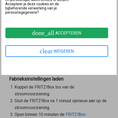
Belangrijk:
Mogelijk werd de e-mail als ongewenste
Accepteer je deze cookies en de
bijbehorende verwerking van je
reclame (spam) geclassificeerd. Controleer in dit
persoonsgegevens?
geval ook de spammap van je e-mailpostvak.
2 Fabrieksinstellingen laden en FRITZ!Box
done_all
opnieuw configureren
ACCEPTEREN
Als de mogelijkheid niet wordt geboden om een e-
mail toe te laten sturen of wanneer je de e-mail niet
clear
WEIGEREN
hebt ontvangen, heb je pas weer toegang tot de
gebruikersinterface als je de fabrieksinstellingen hebt
geladen:
Fabrieksinstellingen laden
Koppel de FRITZ!Box los van de
stroomvoorziening.
Sluit de FRITZ!Box na 1 minuut opnieuw aan op de
stroomvoorziening.
Open
binnen 10 minuten
de
FRITZ!Box-