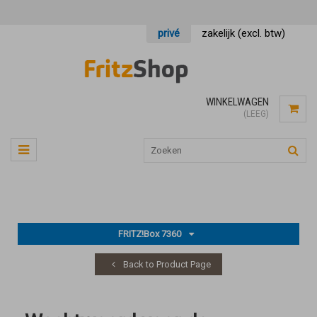
privé
zakelijk (excl. btw)
WINKELWAGEN
(LEEG)
FRITZ!Box 7360
Back to Product Page