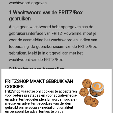
wachtwoord opgeven.
1 Wachtwoord van de FRITZ!Box
gebruiken
Als je geen wachtwoord hebt opgegeven aan de
gebruikersinterface van FRITZ!Powerline, moet je
voor de aanmelding het wachtwoord en, indien van
toepassing, de gebruikersnaam van de FRITZ!Box
gebruiken. Meld je in dit geval aan met het
wachtwoord van de FRITZ!Box.
2 Wachtwoord herstellen
Als je de mogelijkheid wordt geboden om een
FRITZSHOP MAAKT GEBRUIK VAN
pushservice-e-mail te laten versturen, laat je dan een
COOKIES
e-mail met toegangslink toesturen, waarmee je het
FritzShop vraagt je om cookies te accepteren
voor betere prestaties en voor sociale-media-
wachtwoord opnieuw kunt instellen:
en advertentiedoeleinden. Er worden sociale-
media- en advertentiecookies van derden
Open de
gebruikersinterface van FRITZ!Powerline
.
gebruikt om je sociale-mediafunctionaliteit
en persoonlijke advertenties te bieden.