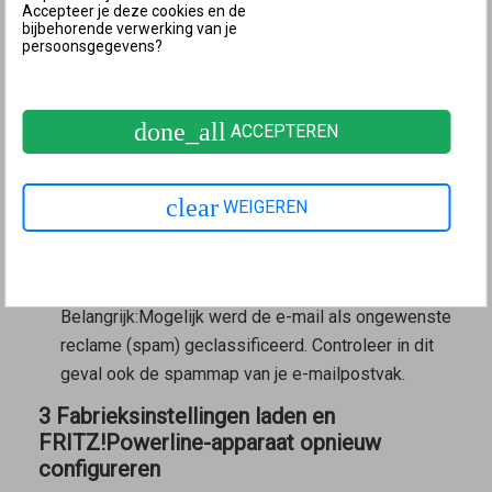
Klik op de link "Forgot your password?"
Accepteer je deze cookies en de
bijbehorende verwerking van je
Klik op de knop "Send Push Service mail". Als de
persoonsgegevens?
knop niet wordt weergegeven, dan is de push-
service "Forgot password" niet geconfigureerd.
Haal de e-mail op met het apparaat waarmee je de
done_all
ACCEPTEREN
push-service-e-mail hebt aangevraagd en volg de
aanwijzingen in de e-mail. Als je geen e-mail hebt
ontvangen, dan zijn óf de e-mailaccountgegevens
clear
WEIGEREN
onjuist ingevoerd bij de push-service, óf
FRITZ!Powerline heeft geen verbinding met het
basisstation of met internet.
Belangrijk:
Mogelijk werd de e-mail als ongewenste
reclame (spam) geclassificeerd. Controleer in dit
geval ook de spammap van je e-mailpostvak.
3 Fabrieksinstellingen laden en
FRITZ!Powerline-apparaat opnieuw
configureren