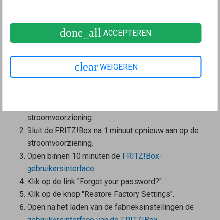
opnieuw configureren
Als de mogelijkheid niet wordt geboden om een e-
done_all
ACCEPTEREN
mail toe te laten sturen of wanneer je de e-mail niet
hebt ontvangen, heb je pas weer toegang tot de
gebruikersinterface als je de fabrieksinstellingen hebt
clear
WEIGEREN
geladen:
Fabrieksinstellingen laden
Koppel de FRITZ!Box los van de
stroomvoorziening.
Sluit de FRITZ!Box na 1 minuut opnieuw aan op de
stroomvoorziening.
Open
binnen 10 minuten
de
FRITZ!Box-
gebruikersinterface
.
Klik op de link "Forgot your password?".
Klik op de knop "Restore Factory Settings".
Open na het laden van de fabrieksinstellingen de
gebruikersinterface van de FRITZ!Box
.