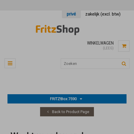
privé
zakelijk (excl. btw)
WINKELWAGEN
(LEEG)
FRITZ!Box 7590
Back to Product Page