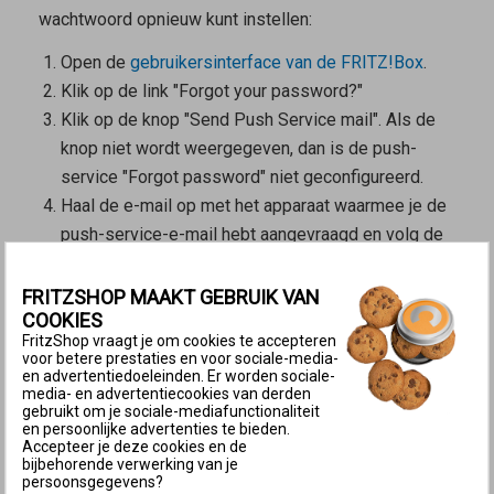
wachtwoord opnieuw kunt instellen:
Open de
gebruikersinterface van de FRITZ!Box
.
Klik op de link "Forgot your password?"
Klik op de knop "Send Push Service mail". Als de
knop niet wordt weergegeven, dan is de push-
service "Forgot password" niet geconfigureerd.
Haal de e-mail op met het apparaat waarmee je de
push-service-e-mail hebt aangevraagd en volg de
aanwijzingen in de e-mail. Als je geen e-mail hebt
ontvangen, dan zijn óf de e-mailaccountgegevens
FRITZSHOP MAAKT GEBRUIK VAN
COOKIES
onjuist ingevoerd bij de push-service, óf de
FritzShop vraagt je om cookies te accepteren
FRITZ!Box heeft geen internetverbinding.
voor betere prestaties en voor sociale-media-
en advertentiedoeleinden. Er worden sociale-
Belangrijk:
Mogelijk werd de e-mail als ongewenste
media- en advertentiecookies van derden
reclame (spam) geclassificeerd. Controleer in dit
gebruikt om je sociale-mediafunctionaliteit
en persoonlijke advertenties te bieden.
geval ook de spammap van je e-mailpostvak.
Accepteer je deze cookies en de
bijbehorende verwerking van je
2 Fabrieksinstellingen laden en FRITZ!Box
persoonsgegevens?