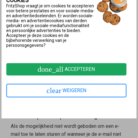
COOKIES
Klik op de link "Forgot your password?"
FritzShop vraagt je om cookies te accepteren
Klik op de knop "Send Push Service mail". Als de
voor betere prestaties en voor sociale-media-
en advertentiedoeleinden. Er worden sociale-
knop niet wordt weergegeven, dan is de push-
media- en advertentiecookies van derden
service "Forgot password" niet geconfigureerd.
gebruikt om je sociale-mediafunctionaliteit
en persoonlijke advertenties te bieden.
Haal de e-mail op met het apparaat waarmee je de
Accepteer je deze cookies en de
bijbehorende verwerking van je
push-service-e-mail hebt aangevraagd en volg de
persoonsgegevens?
aanwijzingen in de e-mail. Als je geen e-mail hebt
ontvangen, dan zijn óf de e-mailaccountgegevens
onjuist ingevoerd bij de push-service, óf de
done_all
ACCEPTEREN
repeater heeft geen internetverbinding.
Belangrijk:
Mogelijk werd de e-mail als ongewenste
reclame (spam) geclassificeerd. Controleer in dit
clear
WEIGEREN
geval ook de spammap van je e-mailpostvak.
3 Fabrieksinstellingen laden en
FRITZ!Repeater opnieuw configureren
Als de mogelijkheid niet wordt geboden om een e-
mail toe te laten sturen of wanneer je de e-mail niet