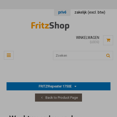
privé
zakelijk (excl. btw)
WINKELWAGEN
(LEEG)
FRITZ!Repeater 1750E
Back to Product Page